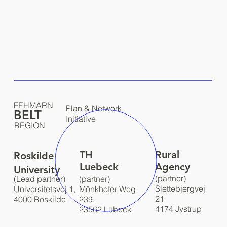
FEHMARN
Plan & Network
BELT
Initiative
REGION
TH
Rural
Roskilde
Luebeck
Agency
University
(partner)
(Lead partner)
(partner)
Slettebjergvej
Universitetsvej 1,
Mönkhofer Weg
21
4000 Roskilde
239,
4174 Jystrup
23562 Lübeck