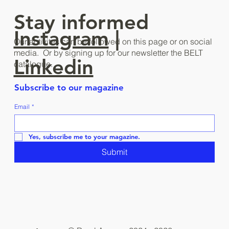
Stay informed
Instagram
|
Our activites can be followed on this page or on social
media. Or by signing up for our newsletter the BELT
Linkedin
catalogue.
Subscribe to our magazine
Email
*
Yes, subscribe me to your magazine.
Submit