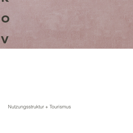
o
v
Nutzungsstruktur + Tourismus