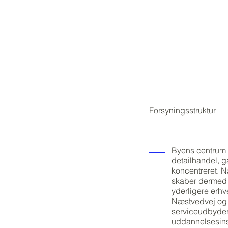
Forsyningsstruktur
Byens centrum 
detailhandel, 
koncentreret. N
skaber dermed e
yderligere erh
Næstvedvej og 
serviceudbydere
uddannelsesins