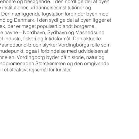
beboere og besøgende. I den nordlige del af byen
e institutioner, uddannelsesinstitutioner og
er. Den nærliggende togstation forbinder byen med
and og Danmark. I den sydlige del af byen ligger et
iotek, der er meget populært blandt borgerne.
tre havne – Nordhavn, Sydhavn og Masnedsund
l industri, fiskeri og fritidsformål. Den aktuelle
asnedsund-broen styrker Vordingborgs rolle som
kknudepunkt, også i forbindelse med udvidelsen af
nelen. Vordingborg byder på historie, natur og
Strandpromenaden Storstrømmen og den omgivende
l et attraktivt rejsemål for turister.