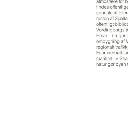
atmosfære for 
findes offentlig
sportsfacilitet
resten af Sjæll
offentligt bibl
Vordingborgs 
Havn – bruges ti
ombygning af M
regionalt trafi
Fehmarnbelt-tun
maritimt liv. 
natur gør byen ti