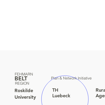
FEHMARN
BELT
Plan & Network Initiative
REGION
Rur
TH
Roskilde
Age
Luebeck
University