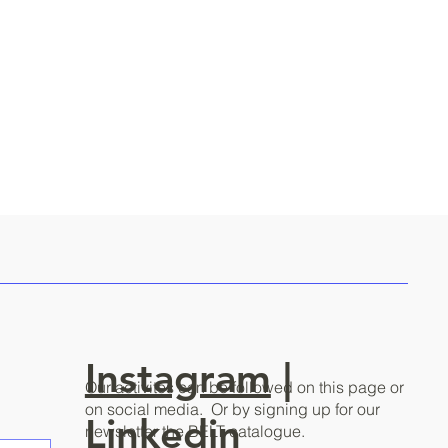
Instagram
|
Our activites can be followed on this page or
on social media. Or by signing up for our
Linkedin
newsletter the BELT catalogue.