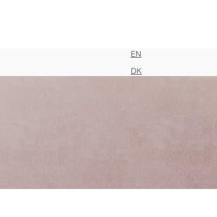
EN
DK