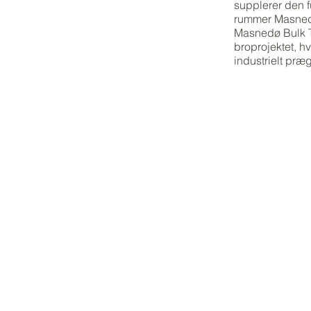
supplerer den 
rummer Masnedø
Masnedø Bulk Te
broprojektet, h
industrielt præ