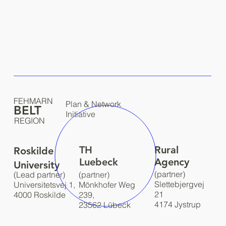
FEHMARN
Plan & Network
BELT
Initiative
REGION
TH
Rural
Roskilde
Luebeck
Agency
University
(partner)
(Lead partner)
(partner)
Slettebjergvej
Universitetsvej 1,
Mönkhofer Weg
21
4000 Roskilde
239,
4174 Jystrup
23562 Lübeck