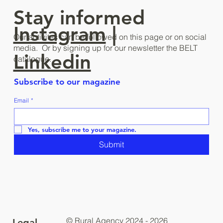
Stay informed
Instagram
|
Our activites can be followed on this page or on social
media. Or by signing up for our newsletter the BELT
Linkedin
catalogue.
Subscribe to our magazine
Email
*
Yes, subscribe me to your magazine.
Submit
© Rural Agency 2024 - 2026
Legal