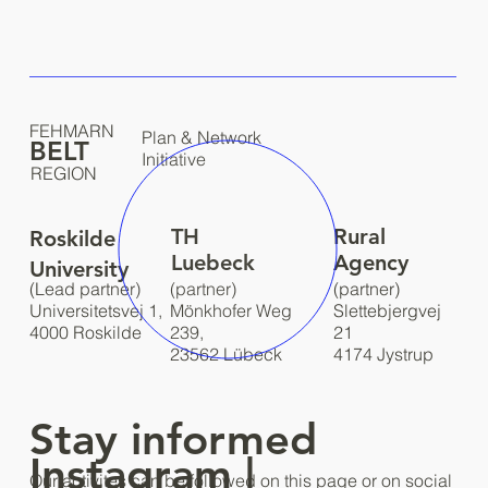
FEHMARN
Plan & Network
BELT
Initiative
REGION
TH
Rural
Roskilde
Luebeck
Agency
University
(partner)
(Lead partner)
(partner)
Slettebjergvej
Universitetsvej 1,
Mönkhofer Weg
21
4000 Roskilde
239,
4174 Jystrup
23562 Lübeck
Stay informed
Instagram
|
Our activites can be followed on this page or on social