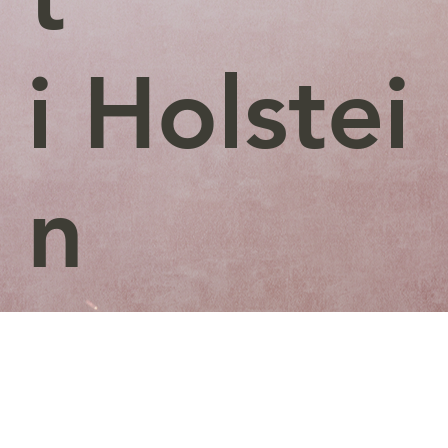
i Holstei
n