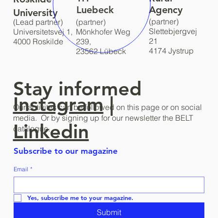
Luebeck
Agency
University
(partner)
(Lead partner)
(partner)
Slettebjergvej
Universitetsvej 1,
Mönkhofer Weg
21
4000 Roskilde
239,
4174 Jystrup
23562 Lübeck
Stay informed
Instagram
|
Our activites can be followed on this page or on social
media. Or by signing up for our newsletter the BELT
Linkedin
catalogue.
Subscribe to our magazine
Email
*
Yes, subscribe me to your magazine.
Submit